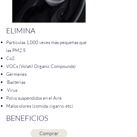
ELIMINA
Partículas 1,000 veces más pequeñas que
las PM2.5
Co2
VOCs (Volatil Organic Compounds)
Gérmenes
Bacterias
Virus
Polvo suspendidos en el Aire
Malos olores (comida, cigarro, etc)
BENEFICIOS
Comprar